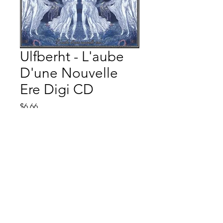
Ulfberht - L'aube
D'une Nouvelle
Ere Digi CD
Price
$6.66
Quantity
*
Add to Cart