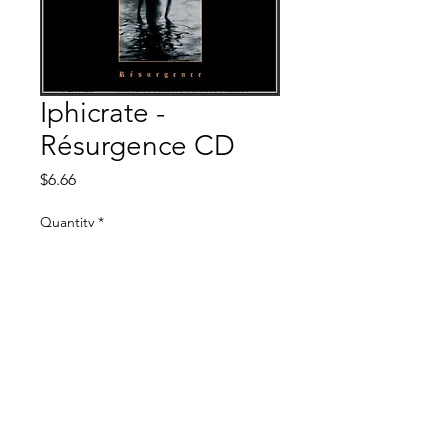
Iphicrate -
Résurgence CD
Price
$6.66
Quantity
*
Add to Cart
Ossuaire Records