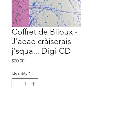
Coffret de Bijoux -
J'aeae cr​​​à​​​iserais
j'squa... Digi-CD
Price
$20.00
Quantity
*
Add to Cart
coffret de bijoux - J'aeae cr​​​à​​​
iserais j'squa je n'a​​​ï​​​e pluxe